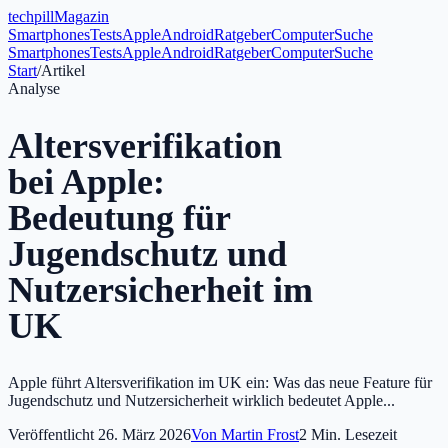
tech
pill
Magazin
Smartphones
Tests
Apple
Android
Ratgeber
Computer
Suche
Smartphones
Tests
Apple
Android
Ratgeber
Computer
Suche
Start
/
Artikel
Analyse
Altersverifikation
bei Apple:
Bedeutung für
Jugendschutz und
Nutzersicherheit im
UK
Apple führt Altersverifikation im UK ein: Was das neue Feature für
Jugendschutz und Nutzersicherheit wirklich bedeutet Apple...
Veröffentlicht
26. März 2026
Von
Martin Frost
2
Min. Lesezeit