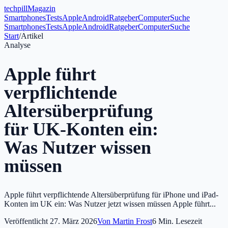
tech
pill
Magazin
Smartphones
Tests
Apple
Android
Ratgeber
Computer
Suche
Smartphones
Tests
Apple
Android
Ratgeber
Computer
Suche
Start
/
Artikel
Analyse
Apple führt
verpflichtende
Altersüberprüfung
für UK-Konten ein:
Was Nutzer wissen
müssen
Apple führt verpflichtende Altersüberprüfung für iPhone und iPad-
Konten im UK ein: Was Nutzer jetzt wissen müssen Apple führt...
Veröffentlicht
27. März 2026
Von
Martin Frost
6
Min. Lesezeit