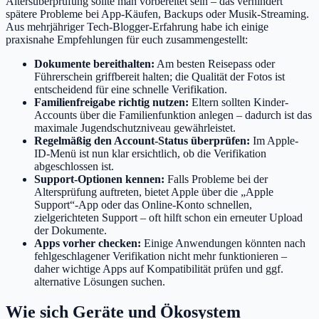
Altersüberprüfung sollte man vorbereitet sein – das verhindert
spätere Probleme bei App-Käufen, Backups oder Musik-Streaming.
Aus mehrjähriger Tech-Blogger-Erfahrung habe ich einige
praxisnahe Empfehlungen für euch zusammengestellt:
Dokumente bereithalten:
Am besten Reisepass oder
Führerschein griffbereit halten; die Qualität der Fotos ist
entscheidend für eine schnelle Verifikation.
Familienfreigabe richtig nutzen:
Eltern sollten Kinder-
Accounts über die Familienfunktion anlegen – dadurch ist das
maximale Jugendschutzniveau gewährleistet.
Regelmäßig den Account-Status überprüfen:
Im Apple-
ID-Menü ist nun klar ersichtlich, ob die Verifikation
abgeschlossen ist.
Support-Optionen kennen:
Falls Probleme bei der
Altersprüfung auftreten, bietet Apple über die „Apple
Support“-App oder das Online-Konto schnellen,
zielgerichteten Support – oft hilft schon ein erneuter Upload
der Dokumente.
Apps vorher checken:
Einige Anwendungen könnten nach
fehlgeschlagener Verifikation nicht mehr funktionieren –
daher wichtige Apps auf Kompatibilität prüfen und ggf.
alternative Lösungen suchen.
Wie sich Geräte und Ökosystem