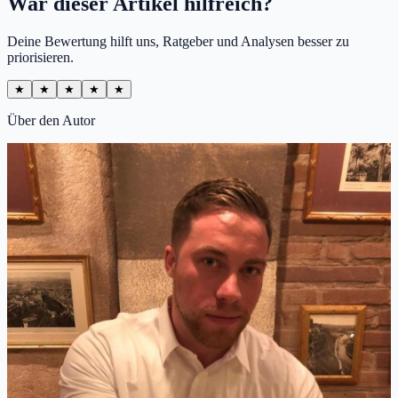
War dieser Artikel hilfreich?
Deine Bewertung hilft uns, Ratgeber und Analysen besser zu
priorisieren.
★
★
★
★
★
Über den Autor