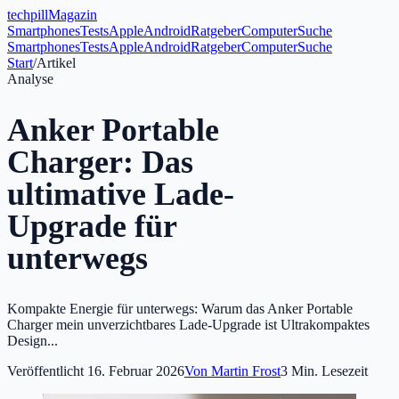
tech
pill
Magazin
Smartphones
Tests
Apple
Android
Ratgeber
Computer
Suche
Smartphones
Tests
Apple
Android
Ratgeber
Computer
Suche
Start
/
Artikel
Analyse
Anker Portable
Charger: Das
ultimative Lade-
Upgrade für
unterwegs
Kompakte Energie für unterwegs: Warum das Anker Portable
Charger mein unverzichtbares Lade-Upgrade ist Ultrakompaktes
Design...
Veröffentlicht
16. Februar 2026
Von
Martin Frost
3
Min. Lesezeit