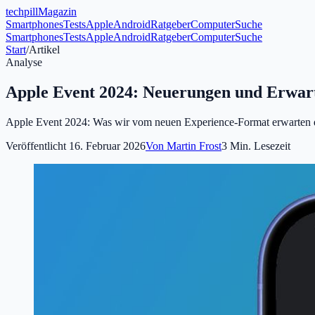
tech
pill
Magazin
Smartphones
Tests
Apple
Android
Ratgeber
Computer
Suche
Smartphones
Tests
Apple
Android
Ratgeber
Computer
Suche
Start
/
Artikel
Analyse
Apple Event 2024: Neuerungen und Erwar
Apple Event 2024: Was wir vom neuen Experience-Format erwarten d
Veröffentlicht
16. Februar 2026
Von
Martin Frost
3
Min. Lesezeit