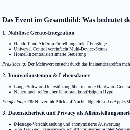
Das Event im Gesamtbild: Was bedeutet d
1. Nahtlose Geräte-Integration
Handoff und AirDrop für reibungsfreie Übergänge
Universal Control vereinfacht Multi-Device-Setups
HomeKit zentralisiert smarte Steuerung
Praxisbezug:
Der Mehrwert entsteht durch das Ineinandergreifen me
2. Innovationstempo & Lebensdauer
Lange Software-Unterstützung über mehrere Hardware-Genera
Neuerungen reifen über Jahre statt kurzfristigem Hype
Empfehlung:
Für Nutzer mit Blick auf Nachhaltigkeit ist das Apple-Mod
3. Datensicherheit und Privacy als Alleinstellungsme
iMessage-Verschlüsselung und anonymisierte Auswertung
App Tracking Transparency schützt vor unerwünschter Werbu