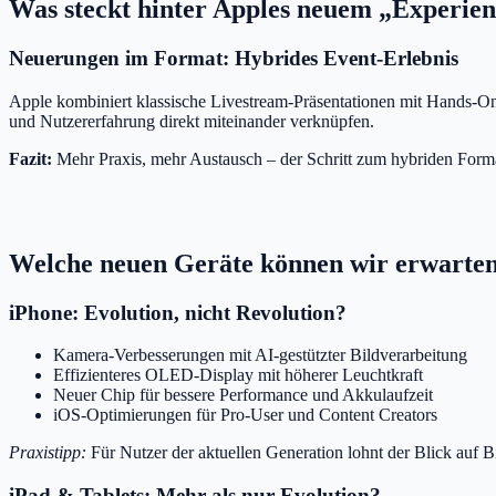
Was steckt hinter Apples neuem „Experie
Neuerungen im Format: Hybrides Event-Erlebnis
Apple kombiniert klassische Livestream-Präsentationen mit Hands-On
und Nutzererfahrung direkt miteinander verknüpfen.
Fazit:
Mehr Praxis, mehr Austausch – der Schritt zum hybriden Format
Welche neuen Geräte können wir erwarte
iPhone: Evolution, nicht Revolution?
Kamera-Verbesserungen mit AI-gestützter Bildverarbeitung
Effizienteres OLED-Display mit höherer Leuchtkraft
Neuer Chip für bessere Performance und Akkulaufzeit
iOS-Optimierungen für Pro-User und Content Creators
Praxistipp:
Für Nutzer der aktuellen Generation lohnt der Blick auf B
iPad & Tablets: Mehr als nur Evolution?