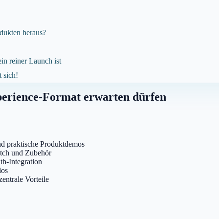
dukten heraus?
in reiner Launch ist
 sich!
perience-Format erwarten dürfen
nd praktische Produktdemos
atch und Zubehör
th-Integration
los
ntrale Vorteile