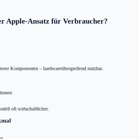
er Apple-Ansatz für Verbraucher?
hrerer Komponenten – hardwareübergreifend nutzbar.
tionen
ell oft wirtschaftlicher.
rkmal
ng