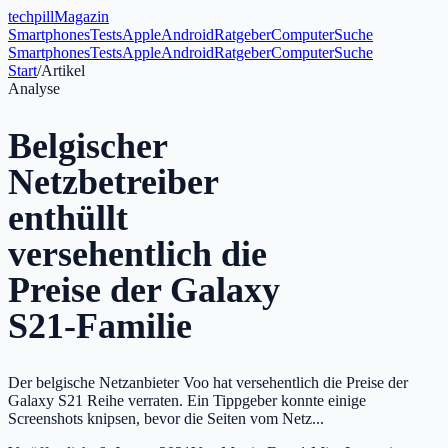
tech
pill
Magazin
Smartphones
Tests
Apple
Android
Ratgeber
Computer
Suche
Smartphones
Tests
Apple
Android
Ratgeber
Computer
Suche
Start
/
Artikel
Analyse
Belgischer
Netzbetreiber
enthüllt
versehentlich die
Preise der Galaxy
S21-Familie
Der belgische Netzanbieter Voo hat versehentlich die Preise der
Galaxy S21 Reihe verraten. Ein Tippgeber konnte einige
Screenshots knipsen, bevor die Seiten vom Netz...