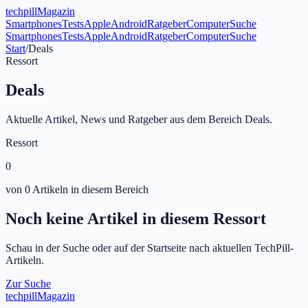
tech
pill
Magazin
Smartphones
Tests
Apple
Android
Ratgeber
Computer
Suche
Smartphones
Tests
Apple
Android
Ratgeber
Computer
Suche
Start
/
Deals
Ressort
Deals
Aktuelle Artikel, News und Ratgeber aus dem Bereich Deals.
Ressort
0
von
0
Artikeln
in diesem Bereich
Noch keine Artikel in diesem Ressort
Schau in der Suche oder auf der Startseite nach aktuellen TechPill-
Artikeln.
Zur Suche
tech
pill
Magazin