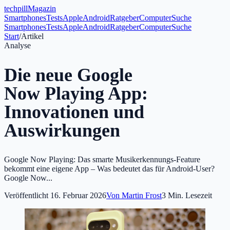
tech
pill
Magazin
Smartphones
Tests
Apple
Android
Ratgeber
Computer
Suche
Smartphones
Tests
Apple
Android
Ratgeber
Computer
Suche
Start
/
Artikel
Analyse
Die neue Google
Now Playing App:
Innovationen und
Auswirkungen
Google Now Playing: Das smarte Musikerkennungs-Feature
bekommt eine eigene App – Was bedeutet das für Android-User?
Google Now...
Veröffentlicht
16. Februar 2026
Von
Martin Frost
3
Min. Lesezeit