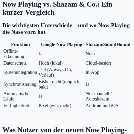
Now Playing vs. Shazam & Co.: Ein
kurzer Vergleich
Die wichtigsten Unterschiede – und wo Now Playing
die Nase vorn hat
Funktion
Google Now Playing
Shazam/SoundHound
Offline-
Ja
Nein
Erkennung
Datenschutz
Hoch (lokal)
Cloud-basiert
Tief (Always-On,
Systemintegration
In-App
Verlauf)
Bisher nicht (möglich
Synchronisierung
Ja
bald)
Automatische
Nur manuell /
Ja
Läufe
Autoshazam
Verfügbarkeit
Pixel (evtl. mehr)
Android und iOS
Was Nutzer von der neuen Now Playing-