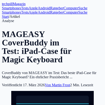
tech
pill
Magazin
Smartphones
Tests
Apple
Android
Ratgeber
Computer
Suche
Smartphones
Tests
Apple
Android
Ratgeber
Computer
Suche
Start
/
Artikel
Analyse
MAGEASY
CoverBuddy im
Test: iPad-Case für
Magic Keyboard
CoverBuddy von MAGEASY im Test: Das beste iPad-Case für
Magic Keyboard? Ein ehrlicher Praxisbericht ...
Veröffentlicht
17. März 2026
Von
Martin Frost
2
Min. Lesezeit