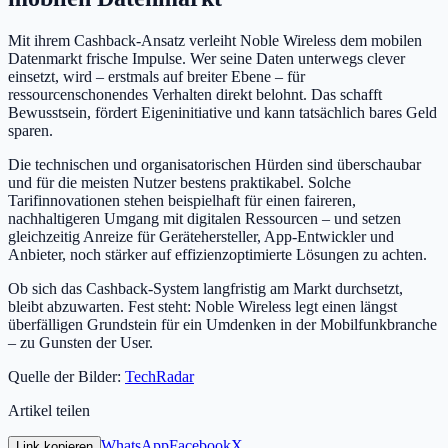
Mit ihrem Cashback-Ansatz verleiht Noble Wireless dem mobilen
Datenmarkt frische Impulse. Wer seine Daten unterwegs clever
einsetzt, wird – erstmals auf breiter Ebene – für
ressourcenschonendes Verhalten direkt belohnt. Das schafft
Bewusstsein, fördert Eigeninitiative und kann tatsächlich bares Geld
sparen.
Die technischen und organisatorischen Hürden sind überschaubar
und für die meisten Nutzer bestens praktikabel. Solche
Tarifinnovationen stehen beispielhaft für einen faireren,
nachhaltigeren Umgang mit digitalen Ressourcen – und setzen
gleichzeitig Anreize für Gerätehersteller, App-Entwickler und
Anbieter, noch stärker auf effizienzoptimierte Lösungen zu achten.
Ob sich das Cashback-System langfristig am Markt durchsetzt,
bleibt abzuwarten. Fest steht: Noble Wireless legt einen längst
überfälligen Grundstein für ein Umdenken in der Mobilfunkbranche
– zu Gunsten der User.
Quelle der Bilder:
TechRadar
Artikel teilen
WhatsApp
Facebook
X
Link kopieren