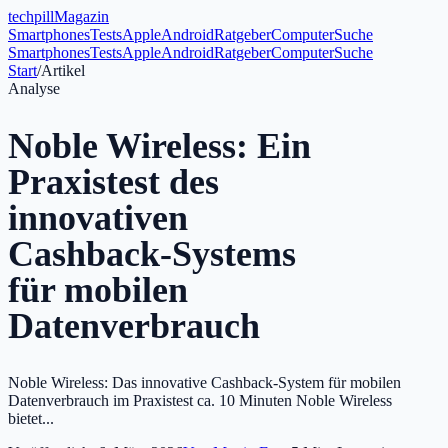
tech
pill
Magazin
Smartphones
Tests
Apple
Android
Ratgeber
Computer
Suche
Smartphones
Tests
Apple
Android
Ratgeber
Computer
Suche
Start
/
Artikel
Analyse
Noble Wireless: Ein
Praxistest des
innovativen
Cashback-Systems
für mobilen
Datenverbrauch
Noble Wireless: Das innovative Cashback-System für mobilen
Datenverbrauch im Praxistest ca. 10 Minuten Noble Wireless
bietet...