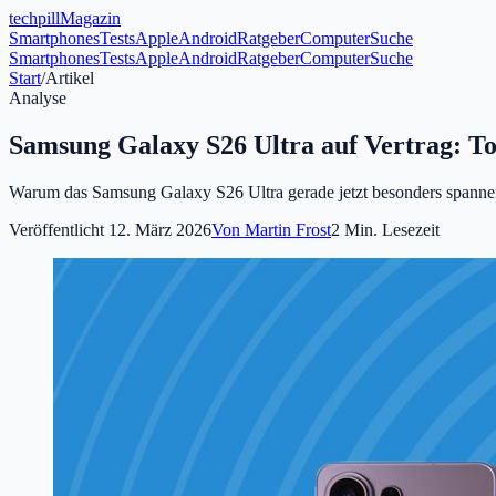
tech
pill
Magazin
Smartphones
Tests
Apple
Android
Ratgeber
Computer
Suche
Smartphones
Tests
Apple
Android
Ratgeber
Computer
Suche
Start
/
Artikel
Analyse
Samsung Galaxy S26 Ultra auf Vertrag: To
Warum das Samsung Galaxy S26 Ultra gerade jetzt besonders spannen
Veröffentlicht
12. März 2026
Von
Martin Frost
2
Min. Lesezeit