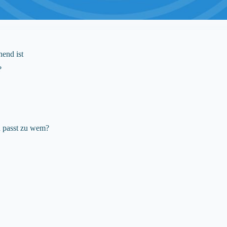
end ist
?
n passt zu wem?