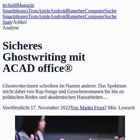
tech
pill
Magazin
Smartphones
Tests
Apple
Android
Ratgeber
Computer
Suche
Smartphones
Tests
Apple
Android
Ratgeber
Computer
Suche
Start
/
Artikel
Analyse
Sicheres
Ghostwriting mit
ACAD office®
Ghostwriter:innen schreiben im Namen anderer. Das Spektrum
reicht dabei von Rap-Songs und Groschenromanen bis hin zu
politischen Reden und akademischen Hausarbeiten....
Veröffentlicht
17. November 2022
Von
Martin Frost
2
Min. Lesezeit