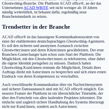
Ghostwriting-Branche. Die Plattform ACAD office®, an der das
Unternehmen
ACAD WRITE
seit nicht weniger als 18 Jahren
ständig weitertüftelt, ist bekannt dafür, regelmäßig neue
Branchenstandards zu setzen.
Trendsetter in der Branche
ACAD office® ist das hauseigene Kommunikationssystem von
einer der etabliertesten deutschsprachigen Ghostwriting-Agenturen.
Es soll den sicheren und anonymen Austausch zwischen
Ghostwriter:innen und deren Klient:innen gewährleisten. Der erste
Branchen-Gamechanger kam schon zum Start der Plattform: Die
Möglichkeit, mit den Ghostwriter:innen zu telefonieren, ohne dabei
die eigene Identität preisgeben zu müssen. Dadurch hatten
Ghostwriting-Kund:innen erstmals die Möglichkeit, Details ihres
Auftrags direkt mit Autor:innen zu besprechen und sich einen ersten
Eindruck von deren Kompetenzen zu verschaffen.
Auch verschlüsselte Kommunikation über ein Nachrichtensystem
und sicherer Dateiaustausch sind mit ACAD office® möglich. Ein
neueres Feature der Plattform ist ein übersichtlicher Timetable, der
über den Fortschritt von allen laufenden Projekten informiert. Die
einfache und zugleich sichere Handhabung des Systems überzeugt
nicht nur Kund:innen, sondern auch Autor:innen: