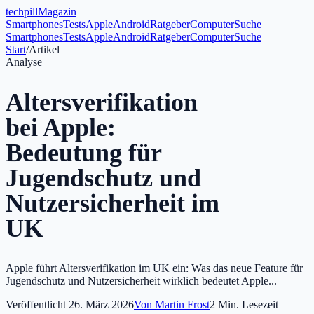
tech
pill
Magazin
Smartphones
Tests
Apple
Android
Ratgeber
Computer
Suche
Smartphones
Tests
Apple
Android
Ratgeber
Computer
Suche
Start
/
Artikel
Analyse
Altersverifikation
bei Apple:
Bedeutung für
Jugendschutz und
Nutzersicherheit im
UK
Apple führt Altersverifikation im UK ein: Was das neue Feature für
Jugendschutz und Nutzersicherheit wirklich bedeutet Apple...
Veröffentlicht
26. März 2026
Von
Martin Frost
2
Min. Lesezeit