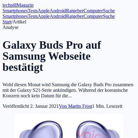
tech
pill
Magazin
Smartphones
Tests
Apple
Android
Ratgeber
Computer
Suche
Smartphones
Tests
Apple
Android
Ratgeber
Computer
Suche
Start
/
Artikel
Analyse
Galaxy Buds Pro auf
Samsung Webseite
bestätigt
Wohl diesen Monat wird Samsung die Galaxy Buds Pro zusammen
mit der Galaxy S21-Serie ankündigen. Während der koreanische
Konzern noch kein Datum für die...
Veröffentlicht
2. Januar 2021
Von
Martin Frost
1
Min. Lesezeit