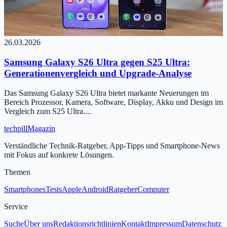
26.03.2026
Samsung Galaxy S26 Ultra gegen S25 Ultra:
Generationenvergleich und Upgrade-Analyse
Das Samsung Galaxy S26 Ultra bietet markante Neuerungen im
Bereich Prozessor, Kamera, Software, Display, Akku und Design im
Vergleich zum S25 Ultra....
tech
pill
Magazin
Verständliche Technik-Ratgeber, App-Tipps und Smartphone-News
mit Fokus auf konkrete Lösungen.
Themen
Smartphones
Tests
Apple
Android
Ratgeber
Computer
Service
Suche
Über uns
Redaktionsrichtlinien
Kontakt
Impressum
Datenschutz