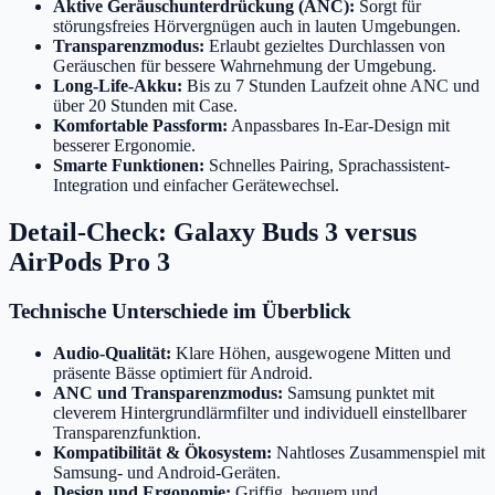
Aktive Geräuschunterdrückung (ANC):
Sorgt für
störungsfreies Hörvergnügen auch in lauten Umgebungen.
Transparenzmodus:
Erlaubt gezieltes Durchlassen von
Geräuschen für bessere Wahrnehmung der Umgebung.
Long-Life-Akku:
Bis zu 7 Stunden Laufzeit ohne ANC und
über 20 Stunden mit Case.
Komfortable Passform:
Anpassbares In-Ear-Design mit
besserer Ergonomie.
Smarte Funktionen:
Schnelles Pairing, Sprachassistent-
Integration und einfacher Gerätewechsel.
Detail-Check: Galaxy Buds 3 versus
AirPods Pro 3
Technische Unterschiede im Überblick
Audio-Qualität:
Klare Höhen, ausgewogene Mitten und
präsente Bässe optimiert für Android.
ANC und Transparenzmodus:
Samsung punktet mit
cleverem Hintergrundlärmfilter und individuell einstellbarer
Transparenzfunktion.
Kompatibilität & Ökosystem:
Nahtloses Zusammenspiel mit
Samsung- und Android-Geräten.
Design und Ergonomie:
Griffig, bequem und