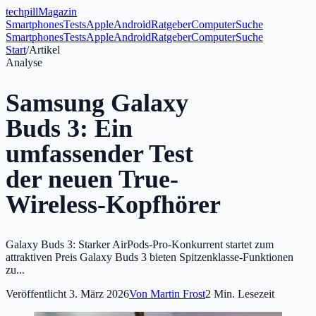
tech
pill
Magazin
Smartphones
Tests
Apple
Android
Ratgeber
Computer
Suche
Smartphones
Tests
Apple
Android
Ratgeber
Computer
Suche
Start
/
Artikel
Analyse
Samsung Galaxy
Buds 3: Ein
umfassender Test
der neuen True-
Wireless-Kopfhörer
Galaxy Buds 3: Starker AirPods-Pro-Konkurrent startet zum
attraktiven Preis Galaxy Buds 3 bieten Spitzenklasse-Funktionen
zu...
Veröffentlicht
3. März 2026
Von
Martin Frost
2
Min. Lesezeit