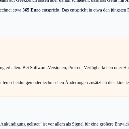
eaks auf Geekbench lassen aber darauf schließen, dass das Gerät mit
A
rechnet etwa
365 Euro
entspricht. Das entspricht in etwa den jüngsten
ung erhalten. Bei Software-Versionen, Preisen, Verfügbarkeiten oder H
aufentscheidungen oder technischen Änderungen zusätzlich die aktuelle
kündigung gelistet“ ist vor allem als Signal für eine größere Entwick