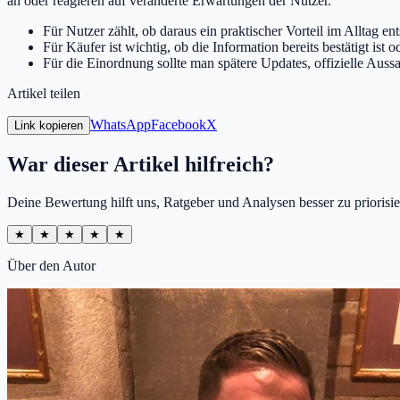
an oder reagieren auf veränderte Erwartungen der Nutzer.
Für Nutzer zählt, ob daraus ein praktischer Vorteil im Alltag ent
Für Käufer ist wichtig, ob die Information bereits bestätigt ist
Für die Einordnung sollte man spätere Updates, offizielle Auss
Artikel teilen
WhatsApp
Facebook
X
Link kopieren
War dieser Artikel hilfreich?
Deine Bewertung hilft uns, Ratgeber und Analysen besser zu priorisie
★
★
★
★
★
Über den Autor