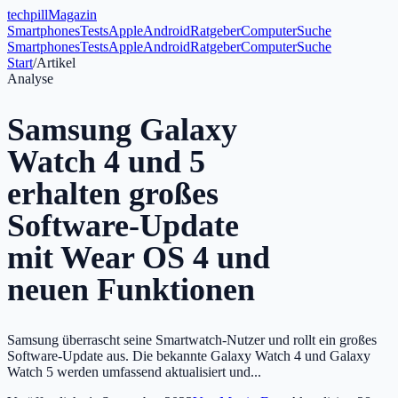
tech
pill
Magazin
Smartphones
Tests
Apple
Android
Ratgeber
Computer
Suche
Smartphones
Tests
Apple
Android
Ratgeber
Computer
Suche
Start
/
Artikel
Analyse
Samsung Galaxy
Watch 4 und 5
erhalten großes
Software-Update
mit Wear OS 4 und
neuen Funktionen
Samsung überrascht seine Smartwatch-Nutzer und rollt ein großes
Software-Update aus. Die bekannte Galaxy Watch 4 und Galaxy
Watch 5 werden umfassend aktualisiert und...