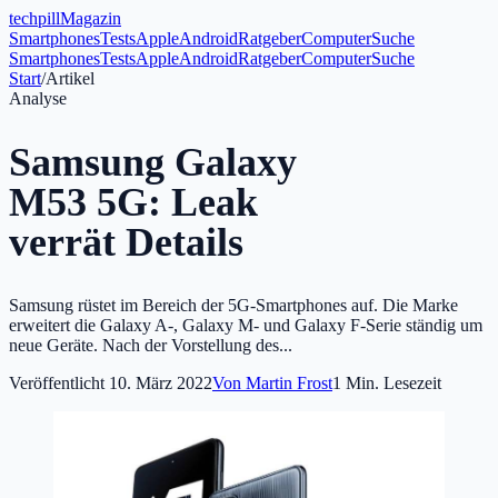
tech
pill
Magazin
Smartphones
Tests
Apple
Android
Ratgeber
Computer
Suche
Smartphones
Tests
Apple
Android
Ratgeber
Computer
Suche
Start
/
Artikel
Analyse
Samsung Galaxy
M53 5G: Leak
verrät Details
Samsung rüstet im Bereich der 5G-Smartphones auf. Die Marke
erweitert die Galaxy A-, Galaxy M- und Galaxy F-Serie ständig um
neue Geräte. Nach der Vorstellung des...
Veröffentlicht
10. März 2022
Von
Martin Frost
1
Min. Lesezeit