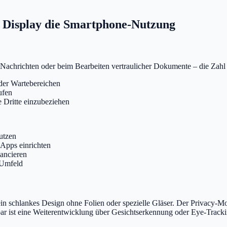
cy Display die Smartphone-Nutzung
richten oder beim Bearbeiten vertraulicher Dokumente – die Zahl an A
oder Wartebereichen
ufen
e Dritte einzubeziehen
utzen
 Apps einrichten
lancieren
 Umfeld
ein schlankes Design ohne Folien oder spezielle Gläser. Der Privacy-M
ar ist eine Weiterentwicklung über Gesichtserkennung oder Eye-Trackin