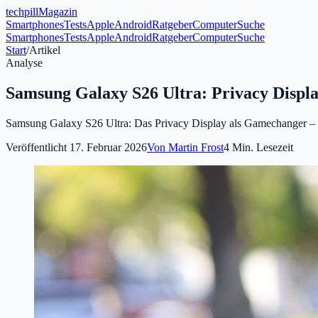
tech
pill
Magazin
Smartphones
Tests
Apple
Android
Ratgeber
Computer
Suche
Smartphones
Tests
Apple
Android
Ratgeber
Computer
Suche
Start
/
Artikel
Analyse
Samsung Galaxy S26 Ultra: Privacy Displa
Samsung Galaxy S26 Ultra: Das Privacy Display als Gamechanger – W
Veröffentlicht
17. Februar 2026
Von
Martin Frost
4
Min. Lesezeit