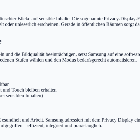
schter Blicke auf sensible Inhalte. Die sogenannte Privacy-Display-Fu
nkelt oder unleserlich erscheinen. Gerade in öffentlichen Räumen sorgt 
?
n und die Bildqualität beeinträchtigen, setzt Samsung auf eine software
hiedenen Stufen wählen und den Modus bedarfsgerecht automatisieren.
ltbar
it und Touch bleiben erhalten
ei sensiblen Inhalten)
esundheit und Arbeit. Samsung adressiert mit dem Privacy Display ein
fgegriffen – effizient, integriert und praxistauglich.