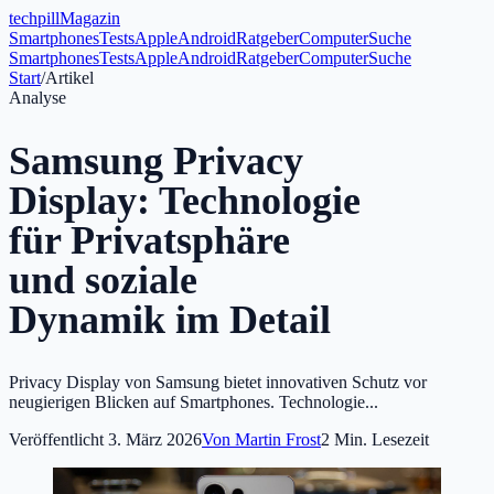
tech
pill
Magazin
Smartphones
Tests
Apple
Android
Ratgeber
Computer
Suche
Smartphones
Tests
Apple
Android
Ratgeber
Computer
Suche
Start
/
Artikel
Analyse
Samsung Privacy
Display: Technologie
für Privatsphäre
und soziale
Dynamik im Detail
Privacy Display von Samsung bietet innovativen Schutz vor
neugierigen Blicken auf Smartphones. Technologie...
Veröffentlicht
3. März 2026
Von
Martin Frost
2
Min. Lesezeit