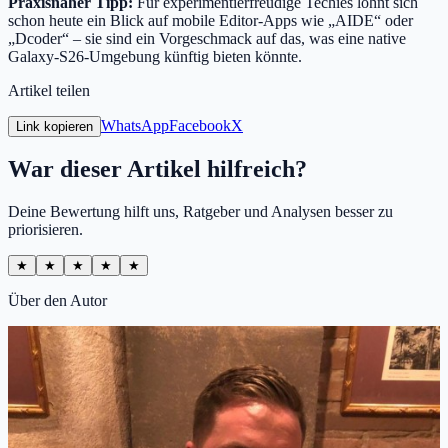
Praxisnaher Tipp:
Für experimentierfreudige Techies lohnt sich
schon heute ein Blick auf mobile Editor-Apps wie „AIDE“ oder
„Dcoder“ – sie sind ein Vorgeschmack auf das, was eine native
Galaxy-S26-Umgebung künftig bieten könnte.
Artikel teilen
WhatsApp
Facebook
X
Link kopieren
War dieser Artikel hilfreich?
Deine Bewertung hilft uns, Ratgeber und Analysen besser zu
priorisieren.
★
★
★
★
★
Über den Autor