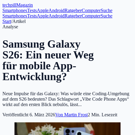
tech
pill
Magazin
Smartphones
Tests
Apple
Android
Ratgeber
Computer
Suche
Smartphones
Tests
Apple
Android
Ratgeber
Computer
Suche
Start
/
Artikel
Analyse
Samsung Galaxy
S26: Ein neuer Weg
für mobile App-
Entwicklung?
Neue Impulse für das Galaxy: Was würde eine Coding-Umgebung
auf dem S26 bedeuten? Das Schlagwort „Vibe Code Phone Apps“
wirkt auf den ersten Blick nebulös, lässt...
Veröffentlicht
6. März 2026
Von
Martin Frost
2
Min. Lesezeit