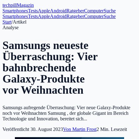
tech
pill
Magazin
Smartphones
Tests
Apple
Android
Ratgeber
Computer
Suche
Smartphones
Tests
Apple
Android
Ratgeber
Computer
Suche
Start
/
Artikel
Analyse
Samsungs neueste
Überraschung: Vier
bahnbrechende
Galaxy-Produkte
vor Weihnachten
Samsungs aufregende Überraschung: Vier neue Galaxy-Produkte
noch vor Weihnachten Samsung , der globale Gigant im Bereich
Technologie und Innovation, bereitet sich...
Veröffentlicht
30. August 2023
Von
Martin Frost
2
Min. Lesezeit