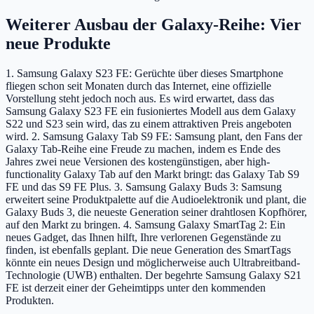
Weiterer Ausbau der Galaxy-Reihe: Vier
neue Produkte
1.
Samsung Galaxy S23 FE:
Gerüchte über dieses Smartphone
fliegen schon seit Monaten durch das Internet, eine offizielle
Vorstellung steht jedoch noch aus. Es wird erwartet, dass das
Samsung Galaxy S23 FE ein fusioniertes Modell aus dem Galaxy
S22 und S23 sein wird, das zu einem attraktiven Preis angeboten
wird. 2.
Samsung Galaxy Tab S9 FE:
Samsung plant, den Fans der
Galaxy Tab-Reihe eine Freude zu machen, indem es Ende des
Jahres zwei neue Versionen des kostengünstigen, aber high-
functionality Galaxy Tab auf den Markt bringt: das Galaxy Tab S9
FE und das S9 FE Plus. 3.
Samsung Galaxy Buds 3:
Samsung
erweitert seine Produktpalette auf die Audioelektronik und plant, die
Galaxy Buds 3, die neueste Generation seiner drahtlosen Kopfhörer,
auf den Markt zu bringen. 4.
Samsung Galaxy SmartTag 2:
Ein
neues Gadget, das Ihnen hilft, Ihre verlorenen Gegenstände zu
finden, ist ebenfalls geplant. Die neue Generation des SmartTags
könnte ein neues Design und möglicherweise auch Ultrabreitband-
Technologie (UWB) enthalten. Der begehrte
Samsung Galaxy S21
FE
ist derzeit einer der Geheimtipps unter den kommenden
Produkten.