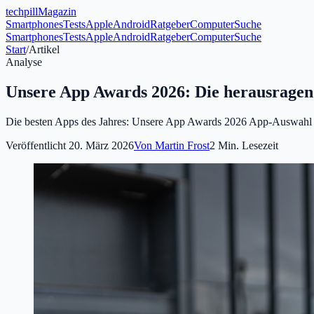
tech
pill
Magazin
Smartphones
Tests
Apple
Android
Ratgeber
Computer
Suche
Smartphones
Tests
Apple
Android
Ratgeber
Computer
Suche
Start
/
Artikel
Analyse
Unsere App Awards 2026: Die herausrage
Die besten Apps des Jahres: Unsere App Awards 2026 App-Auswahl 2
Veröffentlicht
20. März 2026
Von
Martin Frost
2
Min. Lesezeit