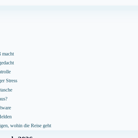
ß macht
gedacht
trolle
er Stress
ntasche
aus?
ftware
Helden
igen, wohin die Reise geht