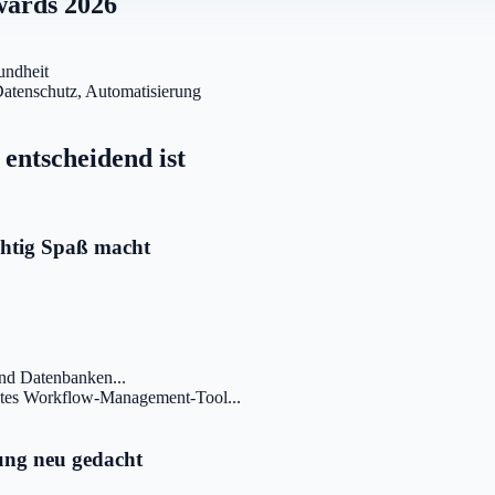
wards 2026
undheit
Datenschutz, Automatisierung
entscheidend ist
chtig Spaß macht
und Datenbanken...
chtes Workflow-Management-Tool...
ung neu gedacht