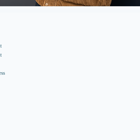
t
t
ess
e