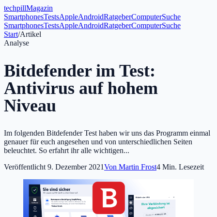
tech
pill
Magazin
Smartphones
Tests
Apple
Android
Ratgeber
Computer
Suche
Smartphones
Tests
Apple
Android
Ratgeber
Computer
Suche
Start
/
Artikel
Analyse
Bitdefender im Test:
Antivirus auf hohem
Niveau
Im folgenden Bitdefender Test haben wir uns das Programm einmal
genauer für euch angesehen und von unterschiedlichen Seiten
beleuchtet. So erfahrt ihr alle wichtigen...
Veröffentlicht
9. Dezember 2021
Von
Martin Frost
4
Min. Lesezeit