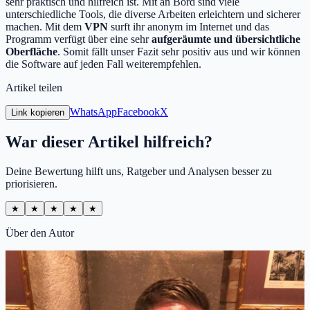
sehr praktisch und hilfreich ist. Mit an Bord sind viele
unterschiedliche Tools, die diverse Arbeiten erleichtern und sicherer
machen. Mit dem
VPN
surft ihr anonym im Internet und das
Programm verfügt über eine sehr
aufgeräumte und übersichtliche
Oberfläche
. Somit fällt unser Fazit sehr positiv aus und wir können
die Software auf jeden Fall weiterempfehlen.
Artikel teilen
WhatsApp
Facebook
X
Link kopieren
War dieser Artikel hilfreich?
Deine Bewertung hilft uns, Ratgeber und Analysen besser zu
priorisieren.
★
★
★
★
★
Über den Autor