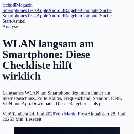
tech
pill
Magazin
Smartphones
Tests
Apple
Android
Ratgeber
Computer
Suche
Smartphones
Tests
Apple
Android
Ratgeber
Computer
Suche
Start
/
Artikel
Analyse
WLAN langsam am
Smartphone: Diese
Checkliste hilft
wirklich
Langsames WLAN am Smartphone liegt nicht immer am
Internetanschluss. Prüfe Router, Frequenzband, Standort, DNS,
VPN und App-Downloads. Dieser Ratgeber ist als p
Veröffentlicht
24. Juni 2026
Von
Martin Frost
Aktualisiert
28. Juni
2026
3
Min. Lesezeit