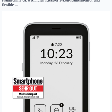
Flaggschiff? ca. 8 Minuten Riesiger 1-Zoll-Kamerasensor und
flexibles...