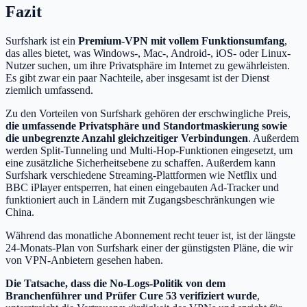
Fazit
Surfshark ist ein
Premium-VPN mit vollem Funktionsumfang
,
das alles bietet, was Windows-, Mac-, Android-, iOS- oder Linux-
Nutzer suchen, um ihre Privatsphäre im Internet zu gewährleisten.
Es gibt zwar ein paar Nachteile, aber insgesamt ist der Dienst
ziemlich umfassend.
Zu den Vorteilen von Surfshark gehören der erschwingliche Preis,
die umfassende Privatsphäre und Standortmaskierung sowie
die unbegrenzte Anzahl gleichzeitiger Verbindungen
. Außerdem
werden Split-Tunneling und Multi-Hop-Funktionen eingesetzt, um
eine zusätzliche Sicherheitsebene zu schaffen. Außerdem kann
Surfshark verschiedene Streaming-Plattformen wie Netflix und
BBC iPlayer entsperren, hat einen eingebauten Ad-Tracker und
funktioniert auch in Ländern mit Zugangsbeschränkungen wie
China.
Während das monatliche Abonnement recht teuer ist, ist der längste
24-Monats-Plan von Surfshark einer der günstigsten Pläne, die wir
von VPN-Anbietern gesehen haben.
Die Tatsache, dass die No-Logs-Politik von dem
Branchenführer und Prüfer Cure 53 verifiziert wurde
,