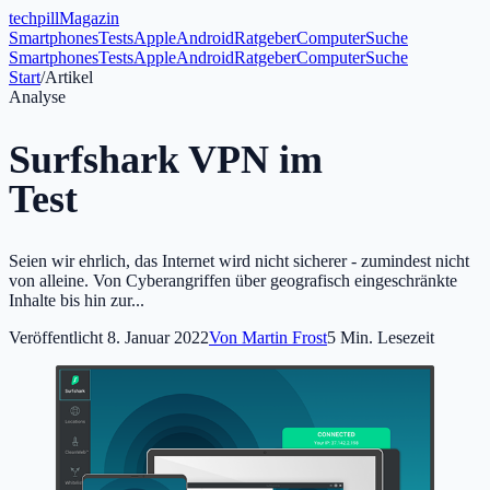
tech
pill
Magazin
Smartphones
Tests
Apple
Android
Ratgeber
Computer
Suche
Smartphones
Tests
Apple
Android
Ratgeber
Computer
Suche
Start
/
Artikel
Analyse
Surfshark VPN im
Test
Seien wir ehrlich, das Internet wird nicht sicherer - zumindest nicht
von alleine. Von Cyberangriffen über geografisch eingeschränkte
Inhalte bis hin zur...
Veröffentlicht
8. Januar 2022
Von
Martin Frost
5
Min. Lesezeit