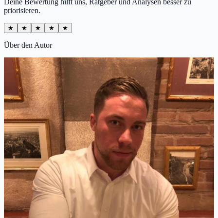
Deine Bewertung hilft uns, Ratgeber und Analysen besser zu
priorisieren.
★
★
★
★
★
Über den Autor