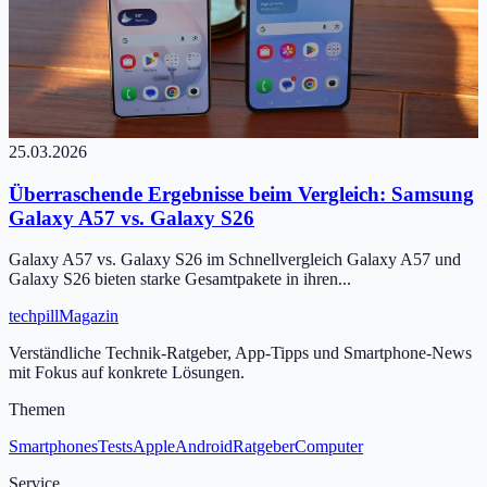
25.03.2026
Überraschende Ergebnisse beim Vergleich: Samsung
Galaxy A57 vs. Galaxy S26
Galaxy A57 vs. Galaxy S26 im Schnellvergleich Galaxy A57 und
Galaxy S26 bieten starke Gesamtpakete in ihren...
tech
pill
Magazin
Verständliche Technik-Ratgeber, App-Tipps und Smartphone-News
mit Fokus auf konkrete Lösungen.
Themen
Smartphones
Tests
Apple
Android
Ratgeber
Computer
Service