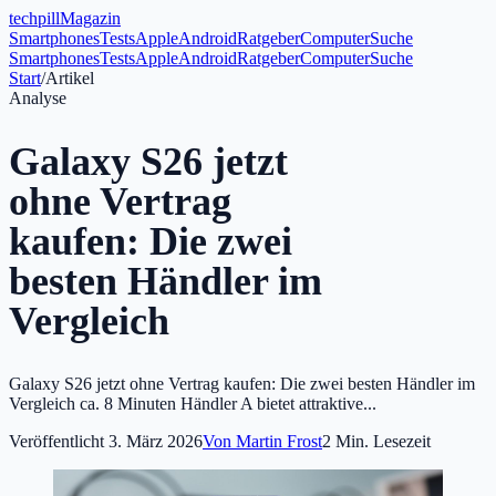
tech
pill
Magazin
Smartphones
Tests
Apple
Android
Ratgeber
Computer
Suche
Smartphones
Tests
Apple
Android
Ratgeber
Computer
Suche
Start
/
Artikel
Analyse
Galaxy S26 jetzt
ohne Vertrag
kaufen: Die zwei
besten Händler im
Vergleich
Galaxy S26 jetzt ohne Vertrag kaufen: Die zwei besten Händler im
Vergleich ca. 8 Minuten Händler A bietet attraktive...
Veröffentlicht
3. März 2026
Von
Martin Frost
2
Min. Lesezeit