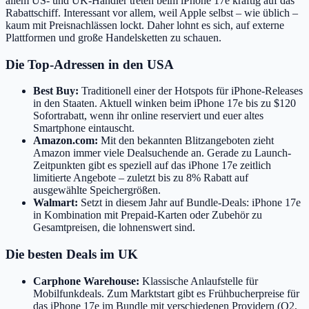
allem US- und UK-Händler treten beim iPhone 17e kräftig auf das
Rabattschiff. Interessant vor allem, weil Apple selbst – wie üblich –
kaum mit Preisnachlässen lockt. Daher lohnt es sich, auf externe
Plattformen und große Handelsketten zu schauen.
Die Top-Adressen in den USA
Best Buy:
Traditionell einer der Hotspots für iPhone-Releases
in den Staaten. Aktuell winken beim iPhone 17e bis zu $120
Sofortrabatt, wenn ihr online reserviert und euer altes
Smartphone eintauscht.
Amazon.com:
Mit den bekannten Blitzangeboten zieht
Amazon immer viele Dealsuchende an. Gerade zu Launch-
Zeitpunkten gibt es speziell auf das iPhone 17e zeitlich
limitierte Angebote – zuletzt bis zu 8% Rabatt auf
ausgewählte Speichergrößen.
Walmart:
Setzt in diesem Jahr auf Bundle-Deals: iPhone 17e
in Kombination mit Prepaid-Karten oder Zubehör zu
Gesamtpreisen, die lohnenswert sind.
Die besten Deals im UK
Carphone Warehouse:
Klassische Anlaufstelle für
Mobilfunkdeals. Zum Marktstart gibt es Frühbucherpreise für
das iPhone 17e im Bundle mit verschiedenen Providern (O2,