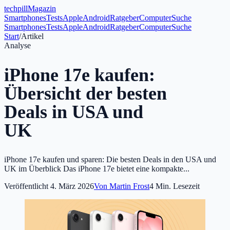
tech
pill
Magazin
Smartphones
Tests
Apple
Android
Ratgeber
Computer
Suche
Smartphones
Tests
Apple
Android
Ratgeber
Computer
Suche
Start
/
Artikel
Analyse
iPhone 17e kaufen:
Übersicht der besten
Deals in USA und
UK
iPhone 17e kaufen und sparen: Die besten Deals in den USA und
UK im Überblick Das iPhone 17e bietet eine kompakte...
Veröffentlicht
4. März 2026
Von
Martin Frost
4
Min. Lesezeit