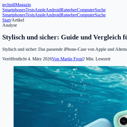
tech
pill
Magazin
Smartphones
Tests
Apple
Android
Ratgeber
Computer
Suche
Smartphones
Tests
Apple
Android
Ratgeber
Computer
Suche
Start
/
Artikel
Analyse
Stylisch und sicher: Guide und Vergleich 
Stylisch und sicher: Das passende iPhone-Case von Apple und Alterna
Veröffentlicht
4. März 2026
Von
Martin Frost
2
Min. Lesezeit