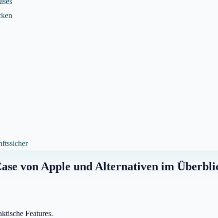
ases
cken
nftssicher
Case von Apple und Alternativen im Überbli
aktische Features.