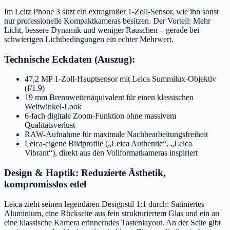
Im Leitz Phone 3 sitzt ein extragroßer 1-Zoll-Sensor, wie ihn sonst
nur professionelle Kompaktkameras besitzen. Der Vorteil: Mehr
Licht, bessere Dynamik und weniger Rauschen – gerade bei
schwierigen Lichtbedingungen ein echter Mehrwert.
Technische Eckdaten (Auszug):
47,2 MP 1-Zoll-Hauptsensor mit Leica Summilux-Objektiv
(f/1.9)
19 mm Brennweitenäquivalent für einen klassischen
Weitwinkel-Look
6-fach digitale Zoom-Funktion ohne massivem
Qualitätsverlust
RAW-Aufnahme für maximale Nachbearbeitungsfreiheit
Leica-eigene Bildprofile („Leica Authentic“, „Leica
Vibrant“), direkt aus den Vollformatkameras inspiriert
Design & Haptik: Reduzierte Ästhetik,
kompromisslos edel
Leica zieht seinen legendären Designstil 1:1 durch: Satiniertes
Aluminium, eine Rückseite aus fein strukturiertem Glas und ein an
eine klassische Kamera erinnerndes Tastenlayout. An der Seite gibt