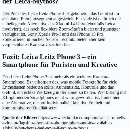
der Leica-Mythos?
Der Preis des Leica Leitz Phone 3 ist gehoben – das Gerät ist im
absoluten Premiumsegment angesiedelt. Für viele ist natürlich die
naheliegende Alternative das Xiaomi 14 Ultra (ebenfalls Leica
involviert), das noch flexiblere Zoom-Stufen bietet und günstiger
verfügbar ist. Sony Xperia Pro-I und das iPhone 15 Pro
konkurrieren in Sachen Sensor-Technik, bieten aber kein
vergleichbares Kamera-User-Interface.
Fazit: Leica Leitz Phone 3 – ein
Smartphone für Puristen und Kreative
Das Leica Leitz Phone 3 ist mehr als ein weiteres Kamera-
Smartphone. Es verkörpert das, was mobile Fotografie für viele
Enthusiasten bedeuten sollte: Authentizität, Kontrolle und das
Gefühl, ein echtes Werkzeug in der Hand zu halten. Wer bislang mit
KI-optimierten Smartphones nicht warmgeworden ist, findet hier
eine Alternative, die auf Individualität, kreative Freiheit und
kompromisslose Qualität setzt.
Quelle der Bilder:
https://www.techradar.com/phones/leica-unveils-
a-dream-flagship-phone-for-photographers-and-its-available-
globally-but-theres-bad-news-if-youre-in-the-us