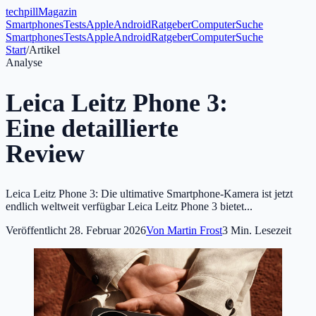
tech
pill
Magazin
Smartphones
Tests
Apple
Android
Ratgeber
Computer
Suche
Smartphones
Tests
Apple
Android
Ratgeber
Computer
Suche
Start
/
Artikel
Analyse
Leica Leitz Phone 3:
Eine detaillierte
Review
Leica Leitz Phone 3: Die ultimative Smartphone-Kamera ist jetzt
endlich weltweit verfügbar Leica Leitz Phone 3 bietet...
Veröffentlicht
28. Februar 2026
Von
Martin Frost
3
Min. Lesezeit