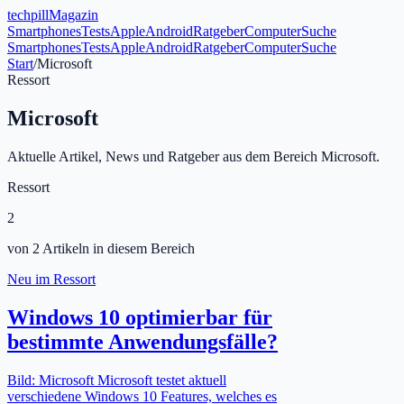
tech
pill
Magazin
Smartphones
Tests
Apple
Android
Ratgeber
Computer
Suche
Smartphones
Tests
Apple
Android
Ratgeber
Computer
Suche
Start
/
Microsoft
Ressort
Microsoft
Aktuelle Artikel, News und Ratgeber aus dem Bereich Microsoft.
Ressort
2
von
2
Artikeln
in diesem Bereich
Neu im Ressort
Windows 10 optimierbar für
bestimmte Anwendungsfälle?
Bild: Microsoft Microsoft testet aktuell
verschiedene Windows 10 Features, welches es