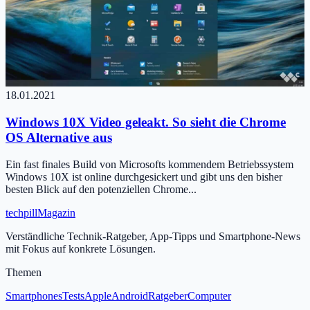
18.01.2021
Windows 10X Video geleakt. So sieht die Chrome
OS Alternative aus
Ein fast finales Build von Microsofts kommendem Betriebssystem
Windows 10X ist online durchgesickert und gibt uns den bisher
besten Blick auf den potenziellen Chrome...
tech
pill
Magazin
Verständliche Technik-Ratgeber, App-Tipps und Smartphone-News
mit Fokus auf konkrete Lösungen.
Themen
Smartphones
Tests
Apple
Android
Ratgeber
Computer