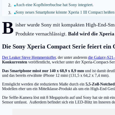
Auch eine Kopfhörerbuchse hat Sony integriert.
Sony neues Smartphone könnte Xperia 1 III Compact heißen
B
isher wurde Sony mit kompakten High-End-Smar
Produkte vernachlässigt.
Bald wird die Xperia
Die Sony Xperia Compact Serie feiert ei
Der Leaker Steve Hemmerstoffer
, der unter anderem
die Galaxy-S21-
Konkurrenten
veröffentlicht, welcher unter der Xperia-Compact-Se
Das Smartphone misst nur 140 x 68,9 x 8,9 mm
und ist damit deut
und das bereits erwähnte iPhone 12 mini (131,5 x 64,2 x 7,4 mm).
Ermöglicht werden die reduzierten Maße durch ein
5,5-Zoll-Notched
Modellen eher um ein Mittelklasse-Produkt als um ein High-End Gerä
Die Selfie-Kamera löst mit 8 Megapixeln auf und Sony hat sie mit e
Sensor umfasst. Außerdem befindet sich ein LED-Blitz im Inneren de