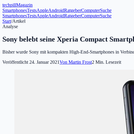
tech
pill
Magazin
Smartphones
Tests
Apple
Android
Ratgeber
Computer
Suche
Smartphones
Tests
Apple
Android
Ratgeber
Computer
Suche
Start
/
Artikel
Analyse
Sony belebt seine Xperia Compact Smartp
Bisher wurde Sony mit kompakten High-End-Smartphones in Verbindun
Veröffentlicht
24. Januar 2021
Von
Martin Frost
2
Min. Lesezeit