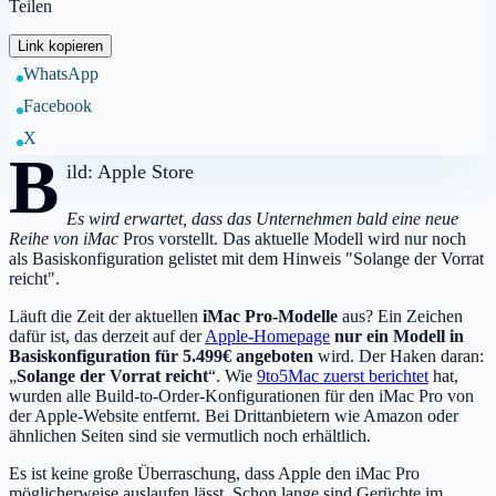
Teilen
Link kopieren
WhatsApp
Facebook
X
B
ild: Apple Store
Es wird erwartet, dass das Unternehmen bald eine neue
Reihe von iMac
Pros vorstellt. Das aktuelle Modell wird nur noch
als Basiskonfiguration gelistet mit dem Hinweis "Solange der Vorrat
reicht".
Läuft die Zeit der aktuellen
iMac Pro-Modelle
aus? Ein Zeichen
dafür ist, das derzeit auf der
Apple-Homepage
nur ein Modell in
Basiskonfiguration für 5.499€ angeboten
wird. Der Haken daran:
„
Solange der Vorrat reicht
“. Wie
9to5Mac zuerst berichtet
hat,
wurden alle Build-to-Order-Konfigurationen für den iMac Pro von
der Apple-Website entfernt. Bei Drittanbietern wie Amazon oder
ähnlichen Seiten sind sie vermutlich noch erhältlich.
Es ist keine große Überraschung, dass Apple den iMac Pro
möglicherweise auslaufen lässt. Schon lange sind Gerüchte im