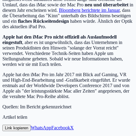
Umlauf, dass das iMac sowie der Mac Pro
neu und überarbeitet
in
diesem Jahr erscheinen wird.
Bloomberg berichtete im Januar
, dass
die Überarbeitung das "Kinn" unterhalb des Bildschirms beseitigen
und ein
flaches Rückseitendesign
haben würde. Ähnlich der Optik
des aktuellen iPad Pro.
Apple hat den iMac Pro nicht offiziell als Auslaufmodell
eingestuft
, aber es ist ungewöhnlich, dass das Unternehmen in
seinen Produktlisten den Hinweis "solange der Vorrat reicht"
verwendet. Verschiedene Technik-Seiten haben Apple um
Stellungnahme gebeten. Sobald wir neue Informationen haben,
werden wir sie mit Euch teilen.
Apple hat den iMac Pro im Jahr 2017 mit Blick auf Gaming, VR
und High-End-Bearbeitung und -Grafikarbeit eingeführt. Er wurde
erstmals auf der Worldwide Developers Conference 2017 und von
Apple als "der leistungsstärkste Mac aller Zeiten" angepriesen, der
die veraltete Mac Pro-Reihe ablöst.
Quellen: Im Bericht gekennzeichnet
Artikel teilen
WhatsApp
Facebook
X
Link kopieren