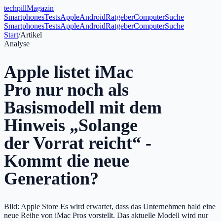
tech
pill
Magazin
Smartphones
Tests
Apple
Android
Ratgeber
Computer
Suche
Smartphones
Tests
Apple
Android
Ratgeber
Computer
Suche
Start
/
Artikel
Analyse
Apple listet iMac
Pro nur noch als
Basismodell mit dem
Hinweis „Solange
der Vorrat reicht“ -
Kommt die neue
Generation?
Bild: Apple Store Es wird erwartet, dass das Unternehmen bald eine
neue Reihe von iMac Pros vorstellt. Das aktuelle Modell wird nur