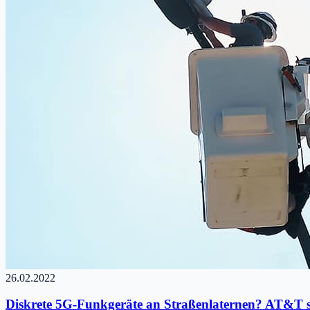
26.02.2022
Diskrete 5G-Funkgeräte an Straßenlaternen? AT&T st