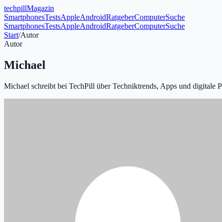
tech
pill
Magazin
Smartphones
Tests
Apple
Android
Ratgeber
Computer
Suche
Smartphones
Tests
Apple
Android
Ratgeber
Computer
Suche
Start
/
Autor
Autor
Michael
Michael schreibt bei TechPill über Techniktrends, Apps und digitale 