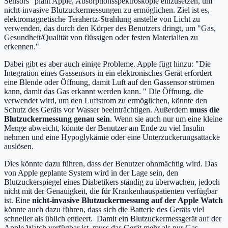
Sensors" plant Apple, Absorptionsspektroskopie einzusetzen, um
nicht-invasive Blutzuckermessungen zu ermöglichen. Ziel ist es,
elektromagnetische Terahertz-Strahlung anstelle von Licht zu
verwenden, das durch den Körper des Benutzers dringt, um "Gas,
Gesundheit/Qualität von flüssigen oder festen Materialien zu
erkennen."
Dabei gibt es aber auch einige Probleme. Apple fügt hinzu: "Die
Integration eines Gassensors in ein elektronisches Gerät erfordert
eine Blende oder Öffnung, damit Luft auf den Gassensor strömen
kann, damit das Gas erkannt werden kann. " Die Öffnung, die
verwendet wird, um den Luftstrom zu ermöglichen, könnte den
Schutz des Geräts vor Wasser beeinträchtigen. Außerdem
muss die
Blutzuckermessung genau sein
. Wenn sie auch nur um eine kleine
Menge abweicht, könnte der Benutzer am Ende zu viel Insulin
nehmen und eine Hypoglykämie oder eine Unterzuckerungsattacke
auslösen.
Dies könnte dazu führen, dass der Benutzer ohnmächtig wird. Das
von Apple geplante System wird in der Lage sein, den
Blutzuckerspiegel eines Diabetikers ständig zu überwachen, jedoch
nicht mit der Genauigkeit, die für Krankenhauspatienten verfügbar
ist. Eine
nicht-invasive Blutzuckermessung auf der Apple Watch
könnte auch dazu führen, dass sich die Batterie des Geräts viel
schneller als üblich entleert. Damit ein Blutzuckermessgerät auf der
Apple Watch verfügbar ist, muss das Gerät mehr als nur Gas