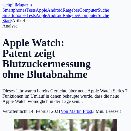
tech
pill
Magazin
Smartphones
Tests
Apple
Android
Ratgeber
Computer
Suche
Smartphones
Tests
Apple
Android
Ratgeber
Computer
Suche
Start
/
Artikel
Analyse
Apple Watch:
Patent zeigt
Blutzuckermessung
ohne Blutabnahme
Dieses Jahr waren bereits Gerüchte über neue Apple Watch Series 7
Funktionen im Umlauf in denen behaupte wurde, dass die neue
Apple Watch womöglich in der Lage sein...
Veröffentlicht
14. Februar 2021
Von
Martin Frost
3
Min. Lesezeit