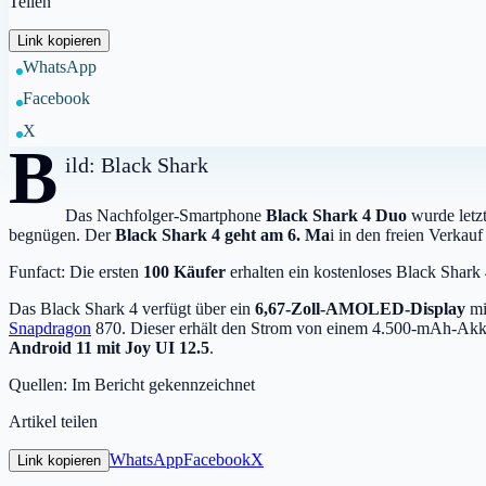
Teilen
Link kopieren
WhatsApp
Facebook
X
B
ild: Black Shark
Das Nachfolger-Smartphone
Black Shark 4 Duo
wurde letzt
begnügen. Der
Black Shark 4 geht am 6. Ma
i in den freien Verkauf
Funfact: Die ersten
100 Käufer
erhalten ein kostenloses Black Shar
Das Black Shark 4 verfügt über ein
6,67-Zoll-AMOLED-Display
mi
Snapdragon
870. Dieser erhält den Strom von einem 4.500-mAh-Akku m
Android 11 mit Joy UI 12.5
.
Quellen: Im Bericht gekennzeichnet
Artikel teilen
WhatsApp
Facebook
X
Link kopieren