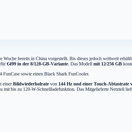
e Woche bereits in China vorgestellt. Bis dieses jedoch weltweit erhä
 für
€499 in der 8/128-GB-Variante
. Das Modell
mit 12/256 GB
koste
k 4 FunCase sowie einen Black Shark FunCooler.
t einer
Bildwiederholrate
von
144 Hz und einer Touch-Abtastrate 
it bis zu 120-W-Schnellladefunktion. Das Mitgelieferte Netzteil liefe