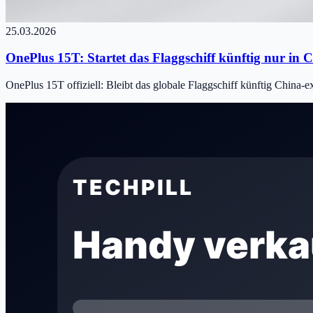
25.03.2026
OnePlus 15T: Startet das Flaggschiff künftig nur in 
OnePlus 15T offiziell: Bleibt das globale Flaggschiff künftig China-