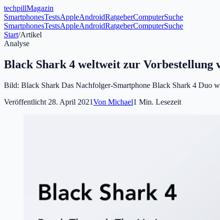
tech
pill
Magazin
Smartphones
Tests
Apple
Android
Ratgeber
Computer
Suche
Smartphones
Tests
Apple
Android
Ratgeber
Computer
Suche
Start
/
Artikel
Analyse
Black Shark 4 weltweit zur Vorbestellung 
Bild: Black Shark Das Nachfolger-Smartphone Black Shark 4 Duo wurde 
Veröffentlicht
28. April 2021
Von
Michael
1
Min. Lesezeit