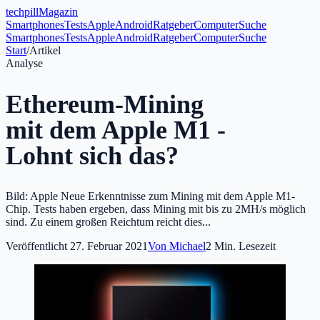
tech
pill
Magazin
Smartphones
Tests
Apple
Android
Ratgeber
Computer
Suche
Smartphones
Tests
Apple
Android
Ratgeber
Computer
Suche
Start
/
Artikel
Analyse
Ethereum-Mining
mit dem Apple M1 -
Lohnt sich das?
Bild: Apple Neue Erkenntnisse zum Mining mit dem Apple M1-
Chip. Tests haben ergeben, dass Mining mit bis zu 2MH/s möglich
sind. Zu einem großen Reichtum reicht dies...
Veröffentlicht
27. Februar 2021
Von
Michael
2
Min. Lesezeit