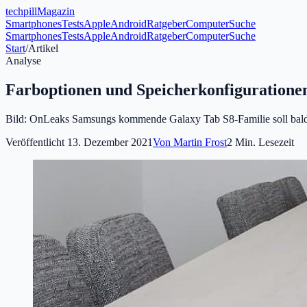
tech
pill
Magazin
Smartphones
Tests
Apple
Android
Ratgeber
Computer
Suche
Smartphones
Tests
Apple
Android
Ratgeber
Computer
Suche
Start
/
Artikel
Analyse
Farboptionen und Speicherkonfigurationen
Bild: OnLeaks Samsungs kommende Galaxy Tab S8-Familie soll bald 
Veröffentlicht
13. Dezember 2021
Von
Martin Frost
2
Min. Lesezeit