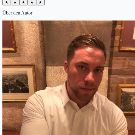
★
★
★
★
★
Über den Autor