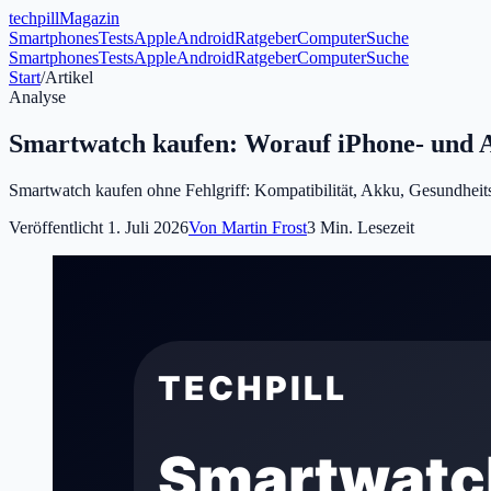
tech
pill
Magazin
Smartphones
Tests
Apple
Android
Ratgeber
Computer
Suche
Smartphones
Tests
Apple
Android
Ratgeber
Computer
Suche
Start
/
Artikel
Analyse
Smartwatch kaufen: Worauf iPhone- und A
Smartwatch kaufen ohne Fehlgriff: Kompatibilität, Akku, Gesundheits
Veröffentlicht
1. Juli 2026
Von
Martin Frost
3
Min. Lesezeit