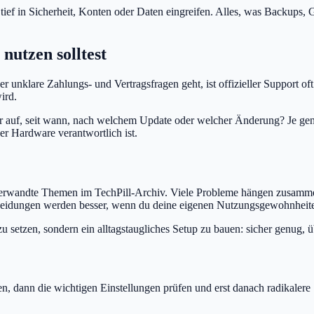
tief in Sicherheit, Konten oder Daten eingreifen. Alles, was Backups, G
nutzen solltest
unklare Zahlungs- und Vertragsfragen geht, ist offizieller Support oft
ird.
 auf, seit wann, nach welchem Update oder welcher Änderung? Je genau
er Hardware verantwortlich ist.
f verwandte Themen im TechPill-Archiv. Viele Probleme hängen zusamme
cheidungen werden besser, wenn du deine eigenen Nutzungsgewohnheite
g zu setzen, sondern ein alltagstaugliches Setup zu bauen: sicher genug,
en, dann die wichtigen Einstellungen prüfen und erst danach radikaler