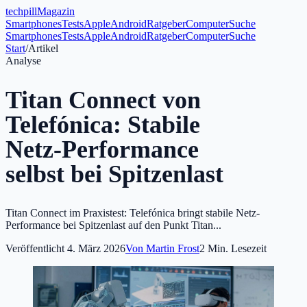
tech
pill
Magazin
Smartphones
Tests
Apple
Android
Ratgeber
Computer
Suche
Smartphones
Tests
Apple
Android
Ratgeber
Computer
Suche
Start
/
Artikel
Analyse
Titan Connect von
Telefónica: Stabile
Netz-Performance
selbst bei Spitzenlast
Titan Connect im Praxistest: Telefónica bringt stabile Netz-
Performance bei Spitzenlast auf den Punkt Titan...
Veröffentlicht
4. März 2026
Von
Martin Frost
2
Min. Lesezeit