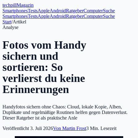
tech
pill
Magazin
Smartphones
Tests
Apple
Android
Ratgeber
Computer
Suche
Smartphones
Tests
Apple
Android
Ratgeber
Computer
Suche
Start
/
Artikel
Analyse
Fotos vom Handy
sichern und
sortieren: So
verlierst du keine
Erinnerungen
Handyfotos sichern ohne Chaos: Cloud, lokale Kopie, Alben,
Duplikate und regelmäßige Routinen helfen gegen Datenverlust.
Dieser Ratgeber ist als praktische Anle
Veröffentlicht
3. Juli 2026
Von
Martin Frost
3
Min. Lesezeit