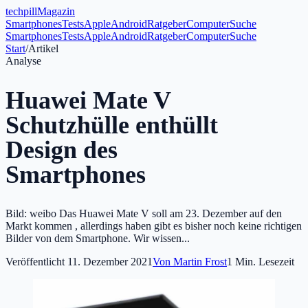
tech
pill
Magazin
Smartphones
Tests
Apple
Android
Ratgeber
Computer
Suche
Smartphones
Tests
Apple
Android
Ratgeber
Computer
Suche
Start
/
Artikel
Analyse
Huawei Mate V
Schutzhülle enthüllt
Design des
Smartphones
Bild: weibo Das Huawei Mate V soll am 23. Dezember auf den
Markt kommen , allerdings haben gibt es bisher noch keine richtigen
Bilder von dem Smartphone. Wir wissen...
Veröffentlicht
11. Dezember 2021
Von
Martin Frost
1
Min. Lesezeit