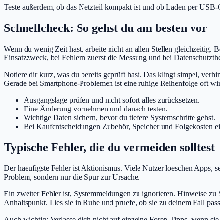
Teste außerdem, ob das Netzteil kompakt ist und ob Laden per USB-C
Schnellcheck: So gehst du am besten vor
Wenn du wenig Zeit hast, arbeite nicht an allen Stellen gleichzeitig.
Einsatzzweck, bei Fehlern zuerst die Messung und bei Datenschutzth
Notiere dir kurz, was du bereits geprüft hast. Das klingt simpel, ver
Gerade bei Smartphone-Problemen ist eine ruhige Reihenfolge oft wir
Ausgangslage prüfen und nicht sofort alles zurücksetzen.
Eine Änderung vornehmen und danach testen.
Wichtige Daten sichern, bevor du tiefere Systemschritte gehst.
Bei Kaufentscheidungen Zubehör, Speicher und Folgekosten e
Typische Fehler, die du vermeiden solltest
Der haeufigste Fehler ist Aktionismus. Viele Nutzer loeschen Apps, s
Problem, sondern nur die Spur zur Ursache.
Ein zweiter Fehler ist, Systemmeldungen zu ignorieren. Hinweise zu 
Anhaltspunkt. Lies sie in Ruhe und pruefe, ob sie zu deinem Fall pass
Auch wichtig: Verlasse dich nicht auf einzelne Foren-Tipps, wenn sie 