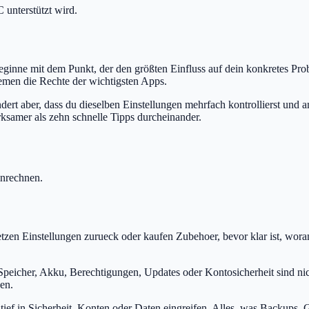
 unterstützt wird.
 Beginne mit dem Punkt, der den größten Einfluss auf dein konkretes Pro
emen die Rechte der wichtigsten Apps.
hindert aber, dass du dieselben Einstellungen mehrfach kontrollierst u
ksamer als zehn schnelle Tipps durcheinander.
inrechnen.
etzen Einstellungen zurueck oder kaufen Zubehoer, bevor klar ist, wor
Speicher, Akku, Berechtigungen, Updates oder Kontosicherheit sind nic
en.
tief in Sicherheit, Konten oder Daten eingreifen. Alles, was Backups, G