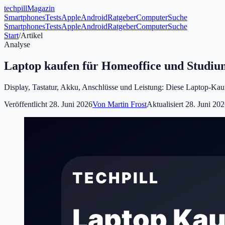
tech
pill
Magazin
Smartphones
Tests
Apple
Android
Ratgeber
Computer
Suche
Smartphones
Tests
Apple
Android
Ratgeber
Computer
Suche
Start
/
Artikel
Analyse
Laptop kaufen für Homeoffice und Studiu
Display, Tastatur, Akku, Anschlüsse und Leistung: Diese Laptop-Kaufb
Veröffentlicht
28. Juni 2026
Von
Martin Frost
Aktualisiert
28. Juni 20