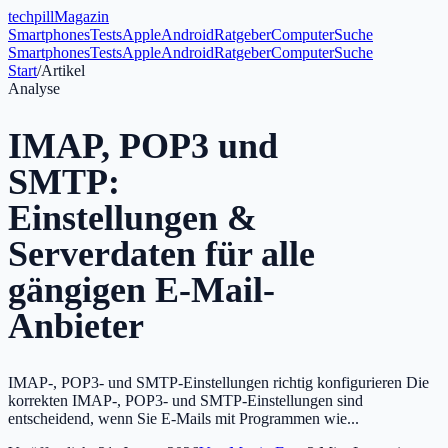
tech
pill
Magazin
Smartphones
Tests
Apple
Android
Ratgeber
Computer
Suche
Smartphones
Tests
Apple
Android
Ratgeber
Computer
Suche
Start
/
Artikel
Analyse
IMAP, POP3 und
SMTP:
Einstellungen &
Serverdaten für alle
gängigen E-Mail-
Anbieter
IMAP-, POP3- und SMTP-Einstellungen richtig konfigurieren Die
korrekten IMAP-, POP3- und SMTP-Einstellungen sind
entscheidend, wenn Sie E-Mails mit Programmen wie...