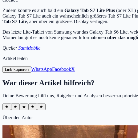
Zudem könnte es auch bald ein
Galaxy Tab S7 Lite Plus
(oder XL) 
Galaxy Tab S7 Lite auch ein wahrscheinlich größeres Tab S7 Lite P
Tab S7 Lite
, aber über ein größeres Display verfügen.
Das letzte Lite-Tablet von Samsung war das Galaxy Tab S6 Lite, welc
Momentan gibt es noch keine genauen Informationen
über das mögl
Quelle:
SamMobile
Artikel teilen
WhatsApp
Facebook
X
Link kopieren
War dieser Artikel hilfreich?
Deine Bewertung hilft uns, Ratgeber und Analysen besser zu priorisie
★
★
★
★
★
Über den Autor