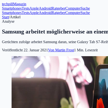
tech
pill
Magazin
Smartphones
Tests
Apple
Android
Ratgeber
Computer
Suche
Smartphones
Tests
Apple
Android
Ratgeber
Computer
Suche
Start
/
Artikel
Analyse
Samsung arbeitet möglicherweise an einem
Gerüchten zufolge arbeitet Samsung daran, seine Galaxy Tab S7-Reihe
Veröffentlicht
22. Januar 2021
Von
Martin Frost
1
Min. Lesezeit