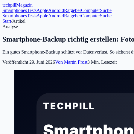
tech
pill
Magazin
Smartphones
Tests
Apple
Android
Ratgeber
Computer
Suche
Smartphones
Tests
Apple
Android
Ratgeber
Computer
Suche
Start
/
Artikel
Analyse
Smartphone-Backup richtig erstellen: Foto
Ein gutes Smartphone-Backup schützt vor Datenverlust. So sicherst d
Veröffentlicht
29. Juni 2026
Von
Martin Frost
3
Min. Lesezeit