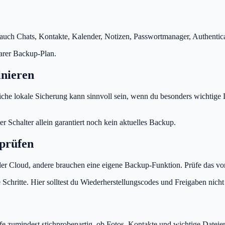
 auch Chats, Kontakte, Kalender, Notizen, Passwortmanager, Authenti
larer Backup-Plan.
inieren
iche lokale Sicherung kann sinnvoll sein, wenn du besonders wichtig
er Schalter allein garantiert noch kein aktuelles Backup.
prüfen
der Cloud, andere brauchen eine eigene Backup-Funktion. Prüfe das v
ritte. Hier solltest du Wiederherstellungscodes und Freigaben nicht er
fe zumindest stichprobenartig, ob Fotos, Kontakte und wichtige Dateie