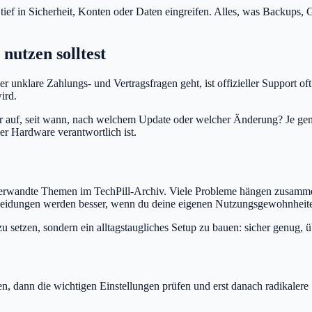
tief in Sicherheit, Konten oder Daten eingreifen. Alles, was Backups, G
nutzen solltest
unklare Zahlungs- und Vertragsfragen geht, ist offizieller Support oft
ird.
 auf, seit wann, nach welchem Update oder welcher Änderung? Je genau
er Hardware verantwortlich ist.
f verwandte Themen im TechPill-Archiv. Viele Probleme hängen zusamme
cheidungen werden besser, wenn du deine eigenen Nutzungsgewohnheite
g zu setzen, sondern ein alltagstaugliches Setup zu bauen: sicher genug,
en, dann die wichtigen Einstellungen prüfen und erst danach radikaler