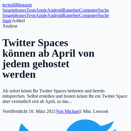
tech
pill
Magazin
Smartphones
Tests
Apple
Android
Ratgeber
Computer
Suche
Smartphones
Tests
Apple
Android
Ratgeber
Computer
Suche
Start
/
Artikel
Analyse
Twitter Spaces
können ab April von
jedem gehostet
werden
Ab sofort könnt Ihr Twitter Spaces beitreten und bereits
mitsprechen. Selbst erstellen und hosten könnt Ihr ein Twitter Space
aber vermutlich erst ab April, so das...
Veröffentlicht
10. März 2021
Von
Michael
1
Min. Lesezeit