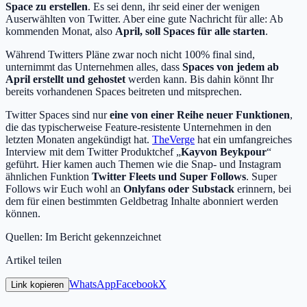
Space zu erstellen
. Es sei denn, ihr seid einer der wenigen
Auserwählten von Twitter. Aber eine gute Nachricht für alle: Ab
kommenden Monat, also
April, soll Spaces für alle starten
.
Während Twitters Pläne zwar noch nicht 100% final sind,
unternimmt das Unternehmen alles, dass
Spaces von jedem ab
April erstellt und gehostet
werden kann. Bis dahin könnt Ihr
bereits vorhandenen Spaces beitreten und mitsprechen.
Twitter Spaces sind nur
eine von
einer
Reihe neuer Funktionen
,
die das typischerweise Feature-resistente Unternehmen in den
letzten Monaten angekündigt hat.
TheVerge
hat ein umfangreiches
Interview mit dem Twitter Produktchef „
Kayvon Beykpour
“
geführt. Hier kamen auch Themen wie die Snap- und Instagram
ähnlichen Funktion
Twitter Fleets und Super Follows
. Super
Follows wir Euch wohl an
Onlyfans oder Substack
erinnern, bei
dem für einen bestimmten Geldbetrag Inhalte abonniert werden
können.
Quellen: Im Bericht gekennzeichnet
Artikel teilen
WhatsApp
Facebook
X
Link kopieren