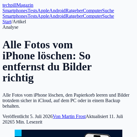
tech
pill
Magazin
Smartphones
Tests
Apple
Android
Ratgeber
Computer
Suche
Smartphones
Tests
Apple
Android
Ratgeber
Computer
Suche
Start
/
Artikel
Analyse
Alle Fotos vom
iPhone löschen: So
entfernst du Bilder
richtig
Alle Fotos vom iPhone löschen, den Papierkorb leeren und Bilder
trotzdem sicher in iCloud, auf dem PC oder in einem Backup
behalten.
Veröffentlicht
5. Juli 2026
Von
Martin Frost
Aktualisiert
11. Juli
2026
5
Min. Lesezeit