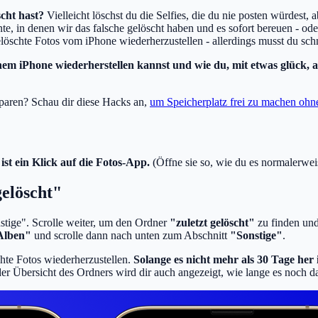
scht hast?
Vielleicht löschst du die Selfies, die du nie posten würdest,
e, in denen wir das falsche gelöscht haben und es sofort bereuen - od
gelöschte Fotos vom iPhone wiederherzustellen - allerdings musst du sch
inem iPhone wiederherstellen kannst und wie du, mit etwas glück, a
paren? Schau dir diese Hacks an,
um Speicherplatz frei zu machen ohn
ist ein Klick auf die Fotos-App.
(Öffne sie so, wie du es normalerwei
gelöscht"
stige". Scrolle weiter, um den Ordner
"zuletzt gelöscht"
zu finden und
Alben"
und scrolle dann nach unten zum Abschnitt
"Sonstige"
.
chte Fotos wiederherzustellen.
Solange es nicht mehr als 30 Tage her i
er Übersicht des Ordners wird dir auch angezeigt, wie lange es noch da