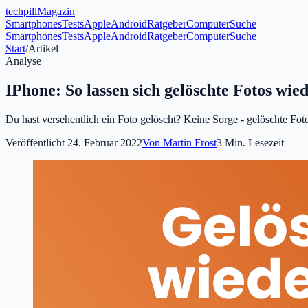
tech
pill
Magazin
Smartphones
Tests
Apple
Android
Ratgeber
Computer
Suche
Smartphones
Tests
Apple
Android
Ratgeber
Computer
Suche
Start
/
Artikel
Analyse
IPhone: So lassen sich gelöschte Fotos wie
Du hast versehentlich ein Foto gelöscht? Keine Sorge - gelöschte Foto
Veröffentlicht
24. Februar 2022
Von
Martin Frost
3
Min. Lesezeit