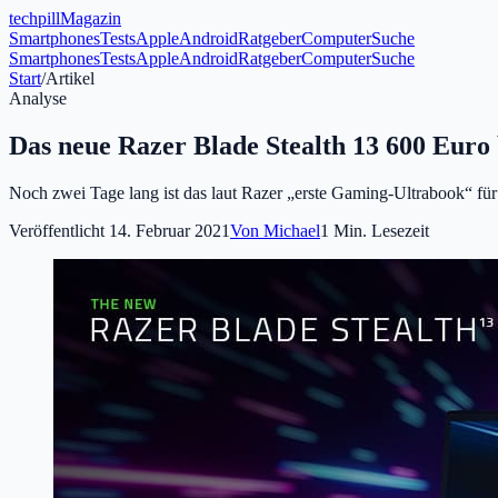
tech
pill
Magazin
Smartphones
Tests
Apple
Android
Ratgeber
Computer
Suche
Smartphones
Tests
Apple
Android
Ratgeber
Computer
Suche
Start
/
Artikel
Analyse
Das neue Razer Blade Stealth 13 600 Euro b
Noch zwei Tage lang ist das laut Razer „erste Gaming-Ultrabook“ fü
Veröffentlicht
14. Februar 2021
Von
Michael
1
Min. Lesezeit